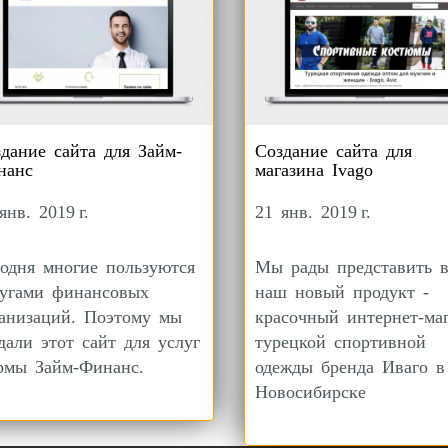
дание сайта для Займ-
Создание сайта для
нанс
магазина Ivago
янв. 2019 г.
21 янв. 2019 г.
одня многие пользуются
Мы рады представить 
лугами финансовых
наш новый продукт -
анизаций. Поэтому мы
красочный интернет-ма
дали этот сайт для услуг
турецкой спортивной
рмы Займ-Финанс.
одежды бренда Иваго в
Новосибирске