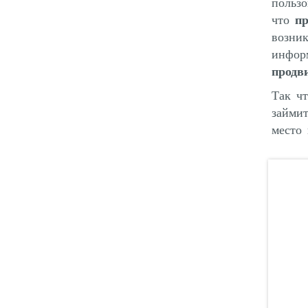
пользо
что
пр
возни
информ
продв
Так чт
займи
место 