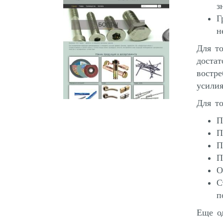
з
Г
н
Для то
доста
востре
усилия
Для то
П
П
П
П
О
С
п
Еще од