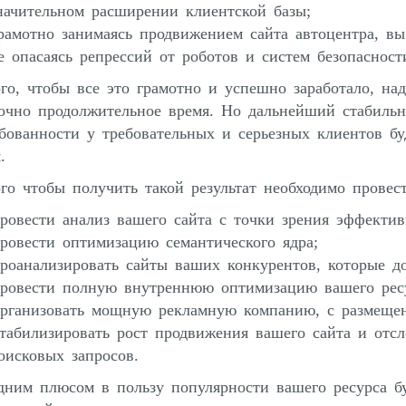
начительном расширении клиентской базы;
рамотно занимаясь продвижением сайта автоцентра, в
е опасаясь репрессий от роботов и систем безопасност
го, чтобы все это грамотно и успешно заработало, на
точно продолжительное время. Но дальнейший стабиль
бованности у требовательных и серьезных клиентов б
.
го чтобы получить такой результат необходимо прове
ровести анализ вашего сайта с точки зрения эффектив
ровести оптимизацию семантического ядра;
роанализировать сайты ваших конкурентов, которые д
ровести полную внутреннюю оптимизацию вашего ресу
рганизовать мощную рекламную компанию, с размещен
табилизировать рост продвижения вашего сайта и отсл
оисковых запросов.
ним плюсом в пользу популярности вашего ресурса бу