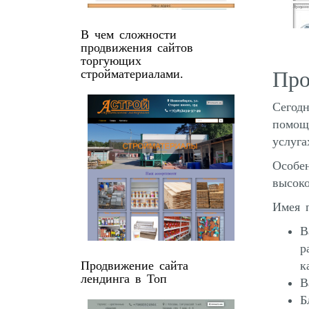
В чем сложности
продвижения сайтов
торгующих
стройматериалами.
Про
Сегодн
помощ
услуга
Особен
высоко
Имея 
В
р
Продвижение сайта
к
лендинга в Топ
В
Б