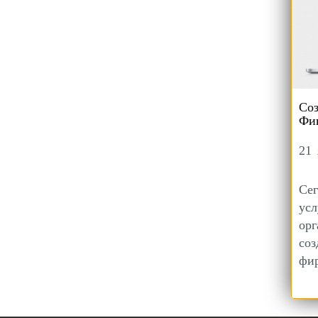
Соз
Фи
21 
Сег
ус
орг
соз
фи