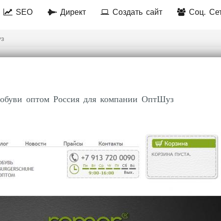
SEO
Директ
Создать сайт
Соц. Се
з
е обуви оптом Россия для компании ОптШуз