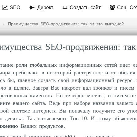
SEO
Директ
Создать сайт
Соц. Се
Преимущества SEO-продвижения: так ли это выгодно?
имущества SEO-продвижения: так 
стание роли глобальных информационных сетей идет ла
 мира пребывают в некоторой растерянности от обилия
сь бы, главное создать свой информационный ресурс,
ело в шляпе. Завтра Вас накроет вал звонков и писем 
ресованных клиентов. Но телефон молчит, и писем не
инге вашего сайта. Ведь при наборе названия вашего 
вой системе интернета Вы поначалу получите его упо
о десятка. Так называемого Топ 10. И этому объяснен
ижению
Ваших продуктов.
ает главный принцип: нет SEO — нет продаж.