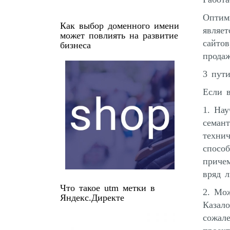
Оптими
Как выбор доменного имени
являе
может повлиять на развитие
сайтов
бизнеса
продаж
3 пут
Если в
1. На
семант
технич
способ
причем
вряд л
Что такое utm метки в
2. Мож
Яндекс.Директе
Казало
сожал