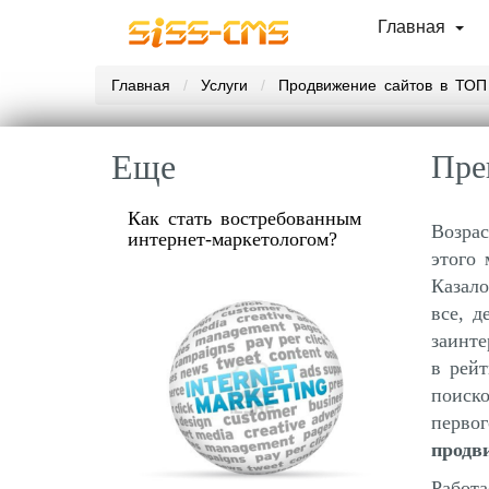
Главная
Главная
Услуги
Продвижение сайтов в ТОП
Еще
Пре
Как стать востребованным
Возра
интернет-маркетологом?
этого
Казало
все, д
заинте
в рейт
поиско
первог
продв
Работ