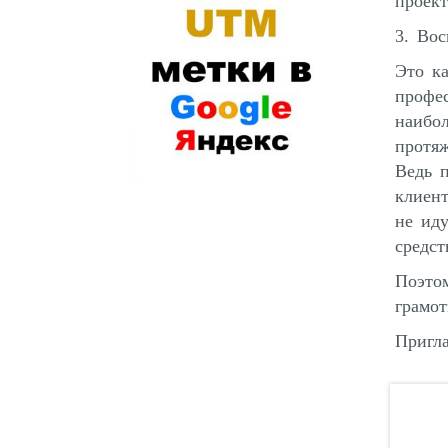
проект
3. Вос
Это ка
профе
наибол
протя
Ведь 
клиен
не иду
средс
Поэто
грамо
Пригла